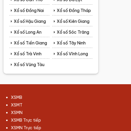
Xổ số Đồng Nai
Xổ số Đồng Tháp
Xổ số Hậu Giang
Xổ số Kiên Giang
Xổ số Long An
Xổ số Sóc Trăng
Xổ số Tiền Giang
Xổ số Tây Ninh
Xổ số Trà Vinh
Xổ số Vĩnh Long
Xổ số Vũng Tàu
XSMB
XSMT
XSMN
XSMB Trực tiếp
XSMN Trực tiếp