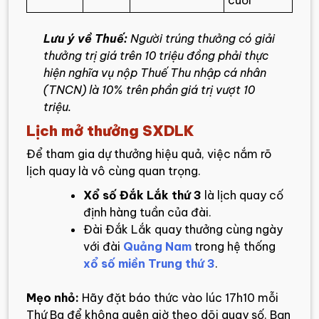
cuối
Lưu ý về Thuế:
Người trúng thưởng có giải
thưởng trị giá trên 10 triệu đồng phải thực
hiện nghĩa vụ nộp Thuế Thu nhập cá nhân
(TNCN) là 10% trên phần giá trị vượt 10
triệu.
Lịch mở thưởng SXDLK
Để tham gia dự thưởng hiệu quả, việc nắm rõ
lịch quay là vô cùng quan trọng.
Xổ số Đắk Lắk thứ 3
là lịch quay cố
định hàng tuần của đài.
Đài Đắk Lắk quay thưởng cùng ngày
với đài
Quảng Nam
trong hệ thống
xổ số miền Trung thứ 3
.
Mẹo nhỏ:
Hãy đặt báo thức vào lúc 17h10 mỗi
Thứ Ba để không quên giờ theo dõi quay số. Bạn