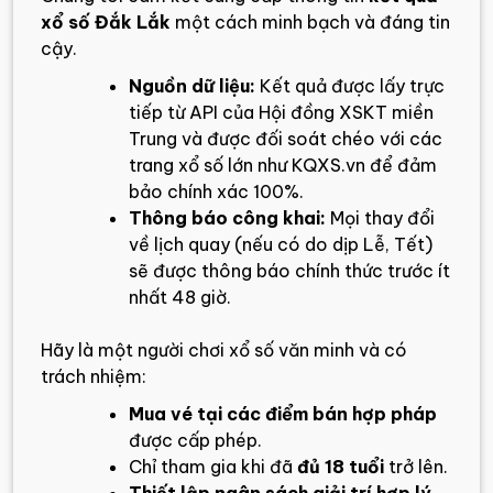
xổ số Đắk Lắk
một cách minh bạch và đáng tin
cậy.
Nguồn dữ liệu:
Kết quả được lấy trực
tiếp từ API của Hội đồng XSKT miền
Trung và được đối soát chéo với các
trang xổ số lớn như KQXS.vn để đảm
bảo chính xác 100%.
Thông báo công khai:
Mọi thay đổi
về lịch quay (nếu có do dịp Lễ, Tết)
sẽ được thông báo chính thức trước ít
nhất 48 giờ.
Hãy là một người chơi xổ số văn minh và có
trách nhiệm:
Mua vé tại các điểm bán hợp pháp
được cấp phép.
Chỉ tham gia khi đã
đủ 18 tuổi
trở lên.