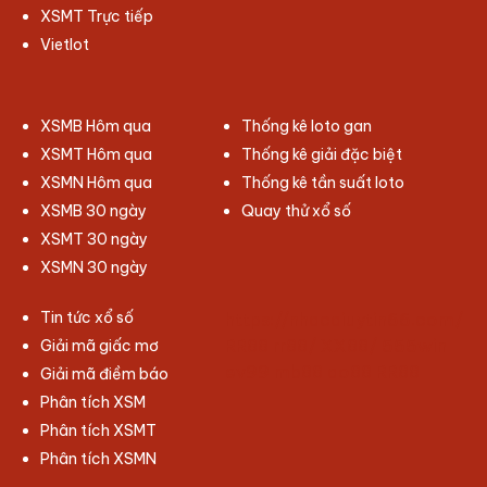
XSMT Trực tiếp
Vietlot
XSMB Hôm qua
Thống kê loto gan
XSMT Hôm qua
Thống kê giải đặc biệt
XSMN Hôm qua
Thống kê tần suất loto
XSMB 30 ngày
Quay thử xổ số
XSMT 30 ngày
XSMN 30 ngày
Tin tức xổ s
ố
https://nhacaiuytin66.com/
RR88
rr88/
XX88/
555win
Giải mã giấc mơ
ev99
mb88
ao88
RR88
Giải mã điềm báo
Phân tích XSM
Phân tích XSMT
Phân tích XSMN