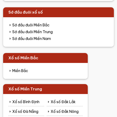
Sớ đầu đuôi xổ số
Sớ đầu đuôi Miền Bắc
Sớ đầu đuôi Miền Trung
Sớ đầu đuôi Miền Nam
Xổ số Miền Bắc
Miền Bắc
Xổ số Miền Trung
Xổ số Bình Định
Xổ số Đắk Lắk
Xổ số Đà Nẵng
Xổ số Đắk Nông