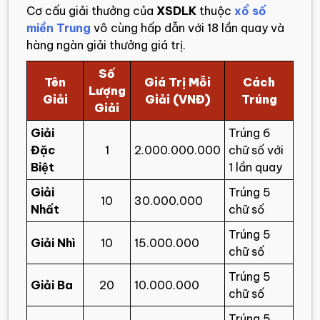
Cơ cấu giải thưởng của
XSDLK
thuộc
xổ số
miền Trung
vô cùng hấp dẫn với 18 lần quay và
hàng ngàn giải thưởng giá trị.
Số
Tên
Giá Trị Mỗi
Cách
Lượng
Giải
Giải (VNĐ)
Trúng
Giải
Giải
Trúng 6
Đặc
1
2.000.000.000
chữ số với
Biệt
1 lần quay
Giải
Trúng 5
10
30.000.000
Nhất
chữ số
Trúng 5
Giải Nhì
10
15.000.000
chữ số
Trúng 5
Giải Ba
20
10.000.000
chữ số
Trúng 5