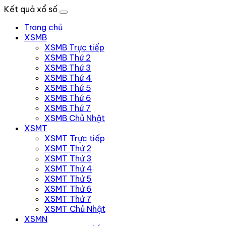
Kết quả xổ số
Trang chủ
XSMB
XSMB Trực tiếp
XSMB Thứ 2
XSMB Thứ 3
XSMB Thứ 4
XSMB Thứ 5
XSMB Thứ 6
XSMB Thứ 7
XSMB Chủ Nhật
XSMT
XSMT Trực tiếp
XSMT Thứ 2
XSMT Thứ 3
XSMT Thứ 4
XSMT Thứ 5
XSMT Thứ 6
XSMT Thứ 7
XSMT Chủ Nhật
XSMN