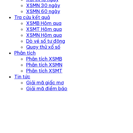
XSMN 30 ngày
XSMN 60 ngày
Tra cứu kết quả
XSMB Hôm qua
XSMT Hôm qua
XSMN Hôm qua
Dò vé số tự động
Quay thử xổ số
Phân tích
Phân tích XSMB
Phân tích XSMN
Phân tích XSMT
Tin tức
Giải mã giấc mơ
Giải mã điềm báo