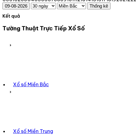
09-08-2026
Thống kê
Kết quả
Tường Thuật Trực Tiếp Xổ Số
Xổ số Miền Bắc
Xổ số Miền Trung