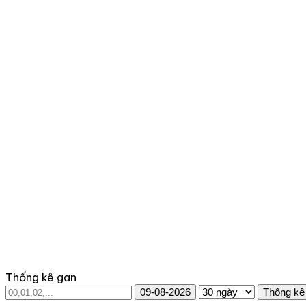
Thống kê gan
09-08-2026
Thống kê