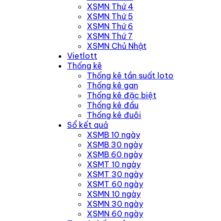
XSMN Thứ 4
XSMN Thứ 5
XSMN Thứ 6
XSMN Thứ 7
XSMN Chủ Nhật
Vietlott
Thống kê
Thống kê tần suất loto
Thống kê gan
Thống kê đặc biệt
Thống kê đầu
Thống kê đuôi
Sổ kết quả
XSMB 10 ngày
XSMB 30 ngày
XSMB 60 ngày
XSMT 10 ngày
XSMT 30 ngày
XSMT 60 ngày
XSMN 10 ngày
XSMN 30 ngày
XSMN 60 ngày