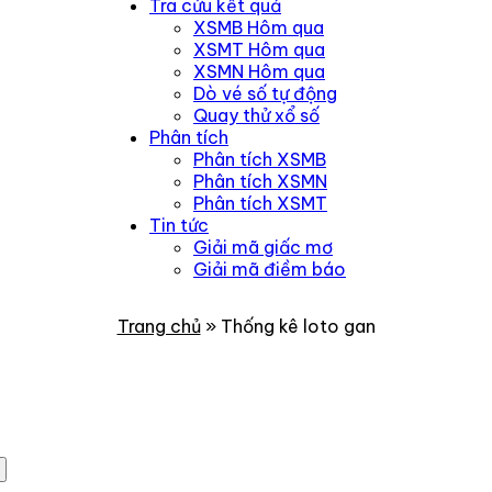
Tra cứu kết quả
XSMB Hôm qua
XSMT Hôm qua
XSMN Hôm qua
Dò vé số tự động
Quay thử xổ số
Phân tích
Phân tích XSMB
Phân tích XSMN
Phân tích XSMT
Tin tức
Giải mã giấc mơ
Giải mã điềm báo
Trang chủ
»
Thống kê loto gan
Thống Kê Lô Gan Lâu Chưa Về - Lô Khan