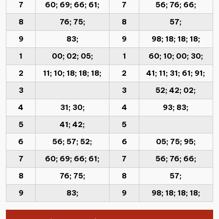
7
60; 69; 66; 61;
7
56; 76; 66;
8
76; 75;
8
57;
9
83;
9
98; 18; 18; 18;
1
00; 02; 05;
1
60; 10; 00; 30;
2
11; 10; 18; 18; 18;
2
41; 11; 31; 61; 91;
3
3
52; 42; 02;
4
31; 30;
4
93; 83;
5
41; 42;
5
6
56; 57; 52;
6
05; 75; 95;
7
60; 69; 66; 61;
7
56; 76; 66;
8
76; 75;
8
57;
9
83;
9
98; 18; 18; 18;