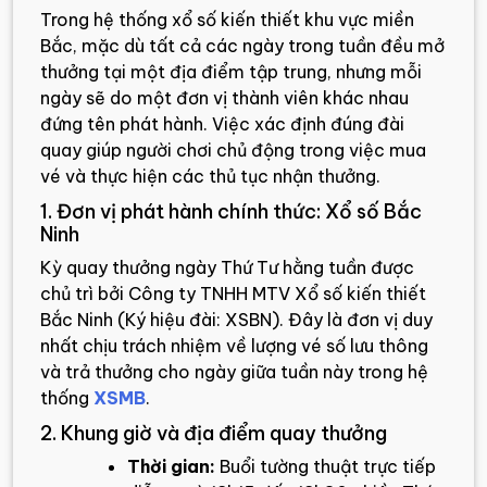
Trong hệ thống xổ số kiến thiết khu vực miền
Bắc, mặc dù tất cả các ngày trong tuần đều mở
thưởng tại một địa điểm tập trung, nhưng mỗi
ngày sẽ do một đơn vị thành viên khác nhau
đứng tên phát hành. Việc xác định đúng đài
quay giúp người chơi chủ động trong việc mua
vé và thực hiện các thủ tục nhận thưởng.
1. Đơn vị phát hành chính thức: Xổ số Bắc
Ninh
Kỳ quay thưởng ngày Thứ Tư hằng tuần được
chủ trì bởi Công ty TNHH MTV Xổ số kiến thiết
Bắc Ninh (Ký hiệu đài: XSBN). Đây là đơn vị duy
nhất chịu trách nhiệm về lượng vé số lưu thông
và trả thưởng cho ngày giữa tuần này trong hệ
thống
XSMB
.
2. Khung giờ và địa điểm quay thưởng
Thời gian:
Buổi tường thuật trực tiếp