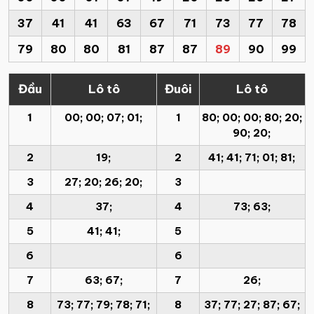
37
41
41
63
67
71
73
77
78
79
80
80
81
87
87
89
90
99
Đầu
Lô tô
Đuôi
Lô tô
1
00; 00; 07; 01;
1
80; 00; 00; 80; 20;
90; 20;
2
19;
2
41; 41; 71; 01; 81;
3
27; 20; 26; 20;
3
4
37;
4
73; 63;
5
41; 41;
5
6
6
7
63; 67;
7
26;
8
73; 77; 79; 78; 71;
8
37; 77; 27; 87; 67;