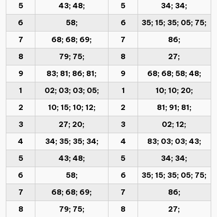
5
43; 48;
5
34; 34;
6
58;
6
35; 15; 35; 05; 75;
7
68; 68; 69;
7
86;
8
79; 75;
8
27;
9
83; 81; 86; 81;
9
68; 68; 58; 48;
1
02; 03; 03; 05;
1
10; 10; 20;
2
10; 15; 10; 12;
2
81; 91; 81;
3
27; 20;
3
02; 12;
4
34; 35; 35; 34;
4
83; 03; 03; 43;
5
43; 48;
5
34; 34;
6
58;
6
35; 15; 35; 05; 75;
7
68; 68; 69;
7
86;
8
79; 75;
8
27;