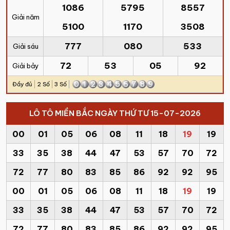
1086
5795
8557
Giải năm
5100
1170
3508
777
080
533
Giải sáu
72
53
05
92
Giải bảy
0
1
2
3
4
5
6
7
8
9
Đầy đủ
2 Số
3 Số
LÔ TÔ MIỀN BẮC NGÀY THỨ TƯ 15-07-2026
00
01
05
06
08
11
18
19
19
33
35
38
44
47
53
57
70
72
72
77
80
83
85
86
92
92
95
00
01
05
06
08
11
18
19
19
33
35
38
44
47
53
57
70
72
72
77
80
83
85
86
92
92
95