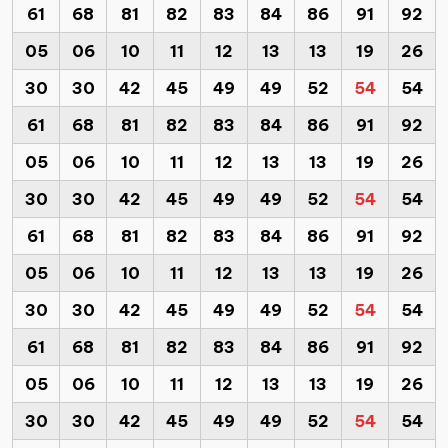
61
68
81
82
83
84
86
91
92
05
06
10
11
12
13
13
19
26
30
30
42
45
49
49
52
54
54
61
68
81
82
83
84
86
91
92
05
06
10
11
12
13
13
19
26
30
30
42
45
49
49
52
54
54
61
68
81
82
83
84
86
91
92
05
06
10
11
12
13
13
19
26
30
30
42
45
49
49
52
54
54
61
68
81
82
83
84
86
91
92
05
06
10
11
12
13
13
19
26
30
30
42
45
49
49
52
54
54