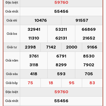
59760
Đặc biệt
Tin
tức
55456
Giải nhất
10476
91557
Giải nhì
32941
53211
66869
Giải ba
11310
62131
21652
2398
7142
2000
9166
Giải tư
3761
6791
8530
Giải năm
3118
8299
7902
418
593
705
Giải sáu
75
18
95
83
Giải bảy
59760
Đặc biệt
55456
Giải nhất