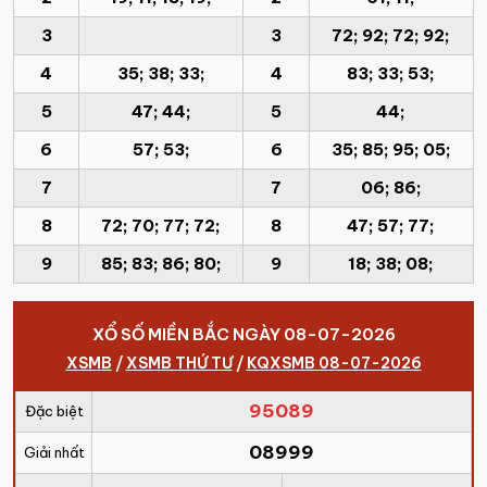
3
3
72; 92; 72; 92;
4
35; 38; 33;
4
83; 33; 53;
5
47; 44;
5
44;
6
57; 53;
6
35; 85; 95; 05;
7
7
06; 86;
8
72; 70; 77; 72;
8
47; 57; 77;
9
85; 83; 86; 80;
9
18; 38; 08;
XỔ SỐ MIỀN BẮC NGÀY 08-07-2026
XSMB
/
XSMB THỨ TƯ
/
KQXSMB 08-07-2026
95089
Đặc biệt
08999
Giải nhất