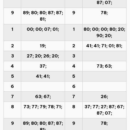
87; 07;
9
89; 80; 80; 87; 87;
9
78;
81;
1
00; 00; 07; 01;
1
80; 00; 00; 80; 20;
90; 20;
2
19;
2
41; 41; 71; 01; 81;
3
27; 20; 26; 20;
3
4
37;
4
73; 63;
5
41; 41;
5
6
6
7
63; 67;
7
26;
8
73; 77; 79; 78; 71;
8
37; 77; 27; 87; 67;
87; 07;
9
89; 80; 80; 87; 87;
9
78;
81;