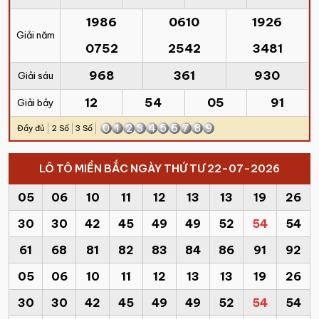
1986
0610
1926
Giải năm
0752
2542
3481
968
361
930
Giải sáu
12
54
05
91
Giải bảy
0
1
2
3
4
5
6
7
8
9
Đầy đủ
2 Số
3 Số
LÔ TÔ MIỀN BẮC NGÀY THỨ TƯ 22-07-2026
05
06
10
11
12
13
13
19
26
30
30
42
45
49
49
52
54
54
61
68
81
82
83
84
86
91
92
05
06
10
11
12
13
13
19
26
30
30
42
45
49
49
52
54
54