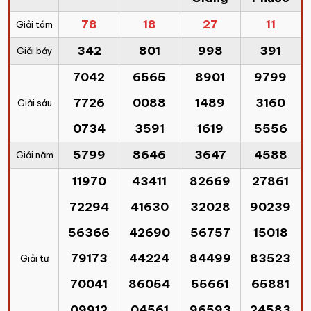
78
18
27
11
Giải tám
342
801
998
391
Giải bảy
7042
6565
8901
9799
7726
0088
1489
3160
Giải sáu
0734
3591
1619
5556
5799
8646
3647
4588
Giải năm
11970
43411
82669
27861
72294
41630
32028
90239
56366
42690
56757
15018
79173
44224
84499
83523
Giải tư
70041
86054
55661
65881
09912
04561
96593
24583