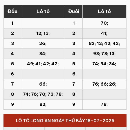
Đầu
Lô tô
Đuôi
Lô tô
1
1
70;
2
12; 13;
2
41;
3
26;
3
82; 12; 42; 42;
4
34;
4
93; 73; 13;
5
49; 41; 42; 42;
5
74; 94; 34;
6
6
7
66;
7
76; 66; 26;
8
74; 76; 70; 73; 78;
8
9
82;
9
78;
LÔ TÔ LONG AN NGÀY THỨ BẢY 18-07-2026