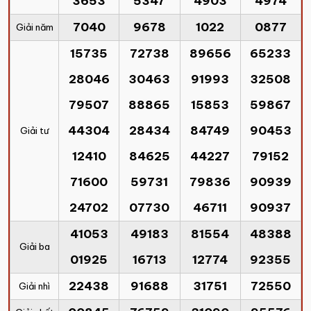
3653
5347
4903
4974
7040
9678
1022
0877
Giải năm
15735
72738
89656
65233
28046
30463
91993
32508
79507
88865
15853
59867
44304
28434
84749
90453
Giải tư
12410
84625
44227
79152
71600
59731
79836
90939
24702
07730
46711
90937
41053
49183
81554
48388
Giải ba
01925
16713
12774
92355
22438
91688
31751
72550
Giải nhì