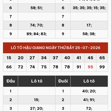
6
58; 51;
6
35; 35; 35; 15; 35;
7
7
8
74; 70;
8
17;
9
89; 84; 83;
9
58; 38;
LÔ TÔ HẬU GIANG NGÀY THỨ BẢY 25-07-2026
15
20
27
34
37
40
41
45
65
66
72
74
75
78
78
91
95
99
Đầu
Lô tô
Đuôi
Lô tô
1
1
40; 20;
2
15;
2
41; 91;
3
27; 20;
3
72;