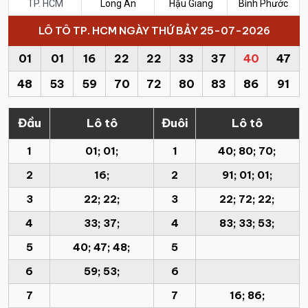
TP. HCM
Long An
Hậu Giang
Bình Phước
LÔ TÔ TP. HCM NGÀY THỨ BẢY 25-07-2026
01
01
16
22
22
33
37
40
47
48
53
59
70
72
80
83
86
91
Đầu
Lô tô
Đuôi
Lô tô
1
01; 01;
1
40; 80; 70;
2
16;
2
91; 01; 01;
3
22; 22;
3
22; 72; 22;
4
33; 37;
4
83; 33; 53;
5
40; 47; 48;
5
6
59; 53;
6
7
7
16; 86;