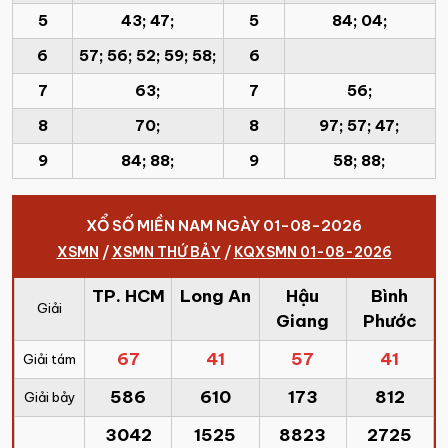
5
43; 47;
5
84; 04;
6
57; 56; 52; 59; 58;
6
7
63;
7
56;
8
70;
8
97; 57; 47;
9
84; 88;
9
58; 88;
XỔ SỐ MIỀN NAM NGÀY 01-08-2026
XSMN
/
XSMN THỨ BẢY
/
KQXSMN 01-08-2026
TP. HCM
Long An
Hậu
Bình
Giải
Giang
Phước
67
41
57
41
Giải tám
586
610
173
812
Giải bảy
3042
1525
8823
2725