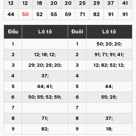
12
12
18
20
20
25
29
37
41
44
50
52
55
59
71
82
91
91
Đầu
Lô tô
Đuôi
Lô tô
1
1
50; 20; 20;
2
12; 18; 12;
2
91; 71; 91; 41;
3
29; 20; 25; 20;
3
12; 82; 52; 12;
4
37;
4
5
44; 41;
5
44;
6
50; 55; 52; 59;
6
55; 25;
7
7
8
71;
8
37;
9
82;
9
18;