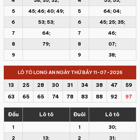
4
38; 35; 32;
4
53; 53;
5
45; 46; 40; 49;
5
64; 04;
6
53; 53;
6
45; 25; 35;
7
64;
7
46;
8
79;
8
07;
9
9
38;
LÔ TÔ LONG AN NGÀY THỨ BẢY 11-07-2026
13
25
28
30
31
34
38
47
59
63
65
65
74
78
83
88
92
97
Đầu
Lô tô
Đuôi
Lô tô
1
1
30;
2
13;
2
31;