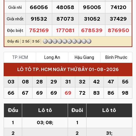
66056
48058
95005
74120
Giải nhì
91532
87073
31052
37429
Giải nhất
752169
177081
678539
876950
Đặc biệt
0
1
2
3
4
5
6
7
8
9
Đầy đủ
2 Số
3 Số
TP. HCM
Long An
Hậu Giang
Bình Phước
LÔ TÔ TP. HCM NGÀY THỨ BẢY 01-08-2026
03
08
28
29
31
32
42
47
56
66
67
69
69
69
72
83
86
98
Đầu
Lô tô
Đuôi
Lô tô
1
03; 08;
1
2
2
31;