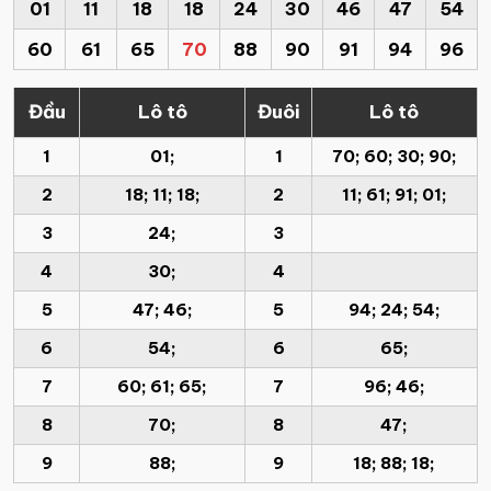
01
11
18
18
24
30
46
47
54
60
61
65
70
88
90
91
94
96
Đầu
Lô tô
Đuôi
Lô tô
1
01;
1
70; 60; 30; 90;
2
18; 11; 18;
2
11; 61; 91; 01;
3
24;
3
4
30;
4
5
47; 46;
5
94; 24; 54;
6
54;
6
65;
7
60; 61; 65;
7
96; 46;
8
70;
8
47;
9
88;
9
18; 88; 18;