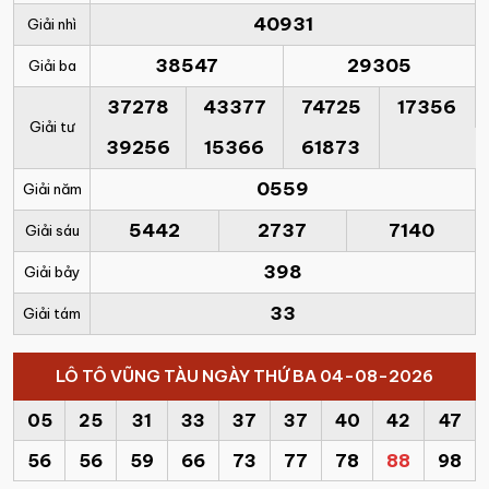
40931
Tin
Giải nhì
tức
38547
29305
Giải ba
37278
43377
74725
17356
Giải tư
39256
15366
61873
0559
Giải năm
5442
2737
7140
Giải sáu
398
Giải bảy
33
Giải tám
LÔ TÔ VŨNG TÀU NGÀY THỨ BA 04-08-2026
05
25
31
33
37
37
40
42
47
56
56
59
66
73
77
78
88
98