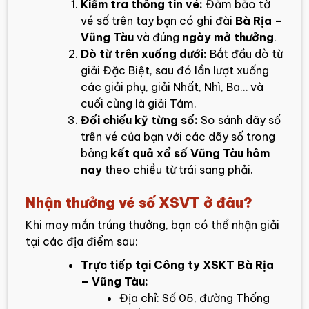
Kiểm tra thông tin vé:
Đảm bảo tờ
vé số trên tay bạn có ghi đài
Bà Rịa –
Vũng Tàu
và đúng
ngày mở thưởng
.
Dò từ trên xuống dưới:
Bắt đầu dò từ
giải Đặc Biệt, sau đó lần lượt xuống
các giải phụ, giải Nhất, Nhì, Ba… và
cuối cùng là giải Tám.
Đối chiếu kỹ từng số:
So sánh dãy số
trên vé của bạn với các dãy số trong
bảng
kết quả xổ số Vũng Tàu hôm
nay
theo chiều từ trái sang phải.
Nhận thưởng vé số XSVT ở đâu?
Khi may mắn trúng thưởng, bạn có thể nhận giải
tại các địa điểm sau:
Trực tiếp tại Công ty XSKT Bà Rịa
– Vũng Tàu:
Địa chỉ: Số 05, đường Thống