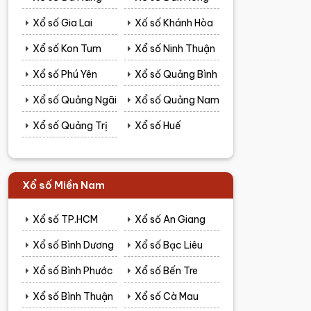
Xổ số Gia Lai
Xố số Khánh Hòa
Xổ số Kon Tum
Xổ số Ninh Thuận
Xổ số Phú Yên
Xổ số Quảng Bình
Xổ số Quảng Ngãi
Xổ số Quảng Nam
Xổ số Quảng Trị
Xổ số Huế
Xổ số Miền Nam
Xổ số TP.HCM
Xổ số An Giang
Xổ số Bình Dương
Xổ số Bạc Liêu
Xổ số Bình Phước
Xổ số Bến Tre
Xổ số Bình Thuận
Xổ số Cà Mau