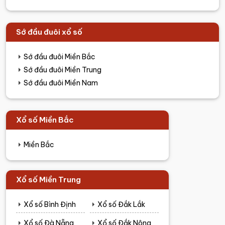
Sớ đầu đuôi xổ số
Sớ đầu đuôi Miền Bắc
Sớ đầu đuôi Miền Trung
Sớ đầu đuôi Miền Nam
Xổ số Miền Bắc
Miền Bắc
Xổ số Miền Trung
Xổ số Bình Định
Xổ số Đắk Lắk
Xổ số Đà Nẵng
Xổ số Đắk Nông