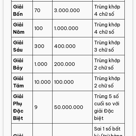
Giải
Trùng khớp
70
3.000.000
Bốn
4 chữ số
Giải
Trùng khớp
100
1.000.000
Năm
4 chữ số
Giải
Trùng khớp
300
400.000
Sáu
3 chữ số
Giải
Trùng khớp
1.000
200.000
Bảy
2 chữ số
Giải
Trùng khớp
10.000
100.000
Tám
2 chữ số
Giải
Trùng 5 số
Phụ
cuối so với
9
50.000.000
Đặc
giải Đặc
Biệt
biệt
Sai 1 số bất