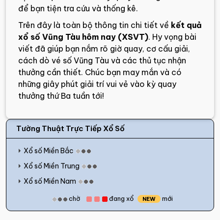
để bạn tiện tra cứu và thống kê.
Trên đây là toàn bộ thông tin chi tiết về
kết quả
xổ số Vũng Tàu hôm nay (XSVT)
. Hy vọng bài
viết đã giúp bạn nắm rõ giờ quay, cơ cấu giải,
cách
dò vé số Vũng Tàu và các thủ tục nhận
thưởng cần thiết. Chúc bạn may mắn và có
những giây phút giải trí vui vẻ vào kỳ quay
thưởng thứ Ba tuần tới!
Tường Thuật Trực Tiếp Xổ Số
Xổ số Miền Bắc
Xổ số Miền Trung
Xổ số Miền Nam
chờ
đang xổ
mới
NEW