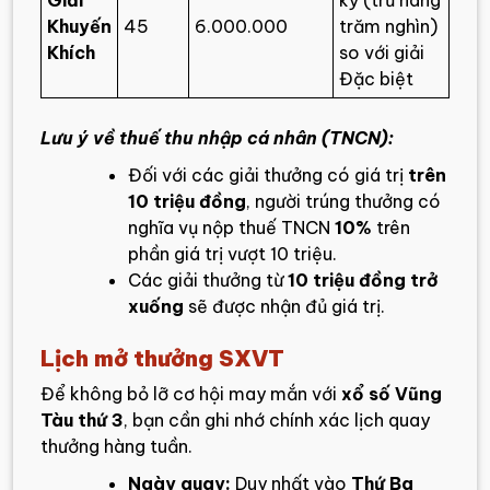
Giải
kỳ (trừ hàng
Khuyến
45
6.000.000
trăm nghìn)
Khích
so với giải
Đặc biệt
Lưu ý về thuế thu nhập cá nhân (TNCN):
Đối với các giải thưởng có giá trị
trên
10 triệu đồng
, người trúng thưởng có
nghĩa vụ nộp thuế TNCN
10%
trên
phần giá trị vượt 10 triệu.
Các giải thưởng từ
10 triệu đồng trở
xuống
sẽ được nhận đủ giá trị.
Lịch mở thưởng SXVT
Để không bỏ lỡ cơ hội may mắn với
xổ số Vũng
Tàu thứ 3
, bạn cần ghi nhớ chính xác lịch quay
thưởng hàng tuần.
Ngày quay:
Duy nhất vào
Thứ Ba