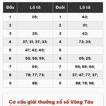
Đầu
Lô tô
Đuôi
Lô tô
1
05;
1
40;
2
2
31;
3
25;
3
42;
4
37; 31; 37; 33;
4
73; 33;
5
47; 42; 40;
5
6
56; 56; 59;
6
05; 25;
7
66;
7
56; 56; 66;
8
78; 77; 73;
8
37; 47; 77; 37;
9
88;
9
88; 78; 98;
Cơ cấu giải thưởng xổ số Vũng Tàu