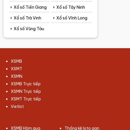
Xổ số Tiền Giang
Xổ số Tây Ninh
Xổ số Trà Vinh
Xổ số Vĩnh Long
Xổ số Vũng Tàu
XSMB
XSMT
XSMN
XSMB Trực tiếp
XSMN Trực tiếp
XSMT Trực tiếp
Vietlot
XSMB Hôm qua
Thống kê loto gan