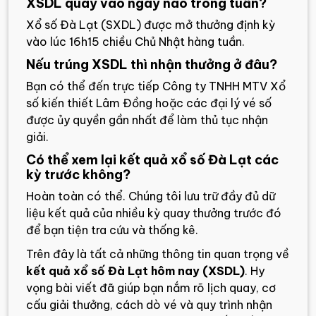
XSDL quay vào ngày nào trong tuần?
Xổ số Đà Lạt (SXDL) được mở thưởng định kỳ
vào lúc 16h15 chiều Chủ Nhật hàng tuần.
Nếu trúng XSDL thì nhận thưởng ở đâu?
Bạn có thể đến trực tiếp Công ty TNHH MTV Xổ
số kiến thiết Lâm Đồng hoặc các đại lý vé số
được ủy quyền gần nhất để làm thủ tục nhận
giải.
Có thể xem lại kết quả xổ số Đà Lạt các
kỳ trước không?
Hoàn toàn có thể. Chúng tôi lưu trữ đầy đủ dữ
liệu kết quả của nhiều kỳ quay thưởng trước đó
để bạn tiện tra cứu và thống kê.
Trên đây là tất cả những thông tin quan trọng về
kết quả xổ số Đà Lạt hôm nay (XSDL)
. Hy
vọng bài viết đã giúp bạn nắm rõ lịch quay, cơ
cấu giải thưởng, cách dò vé và quy trình nhận