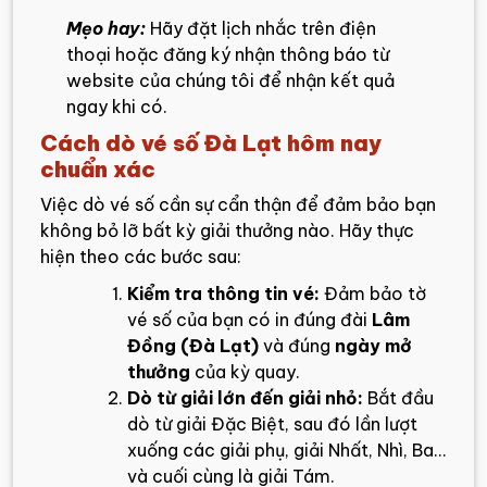
Mẹo hay:
Hãy đặt lịch nhắc trên điện
thoại hoặc đăng ký nhận thông báo từ
website của chúng tôi để nhận kết quả
ngay khi có.
Cách dò vé số Đà Lạt hôm nay
chuẩn xác
Việc dò vé số cần sự cẩn thận để đảm bảo bạn
không bỏ lỡ bất kỳ giải thưởng nào. Hãy thực
hiện theo các bước sau:
Kiểm tra thông tin vé:
Đảm bảo tờ
vé số của bạn có in đúng đài
Lâm
Đồng (Đà Lạt)
và đúng
ngày mở
thưởng
của kỳ quay.
Dò từ giải lớn đến giải nhỏ:
Bắt đầu
dò từ giải Đặc Biệt, sau đó lần lượt
xuống các giải phụ, giải Nhất, Nhì, Ba…
và cuối cùng là giải Tám.