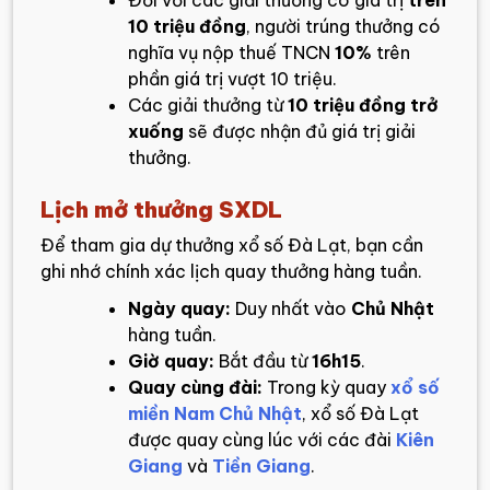
Đối với các giải thưởng có giá trị
trên
10 triệu đồng
, người trúng thưởng có
nghĩa vụ nộp thuế TNCN
10%
trên
phần giá trị vượt 10 triệu.
Các giải thưởng từ
10 triệu đồng trở
xuống
sẽ được nhận đủ giá trị giải
thưởng.
Lịch mở thưởng SXDL
Để tham gia dự thưởng xổ số Đà Lạt, bạn cần
ghi nhớ chính xác lịch quay thưởng hàng tuần.
Ngày quay:
Duy nhất vào
Chủ Nhật
hàng tuần.
Giờ quay:
Bắt đầu từ
16h15
.
Quay cùng đài:
Trong kỳ quay
xổ số
miền Nam Chủ Nhật
,
xổ số Đà Lạt
được quay cùng lúc với các đài
Kiên
Giang
và
Tiền Giang
.