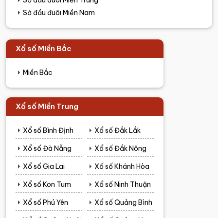
Sớ đầu đuôi Miền Trung
Sớ đầu đuôi Miền Nam
Xổ số Miền Bắc
Miền Bắc
Xổ số Miền Trung
Xổ số Bình Định
Xổ số Đắk Lắk
Xổ số Đà Nẵng
Xổ số Đắk Nông
Xổ số Gia Lai
Xố số Khánh Hòa
Xổ số Kon Tum
Xổ số Ninh Thuận
Xổ số Phú Yên
Xổ số Quảng Bình