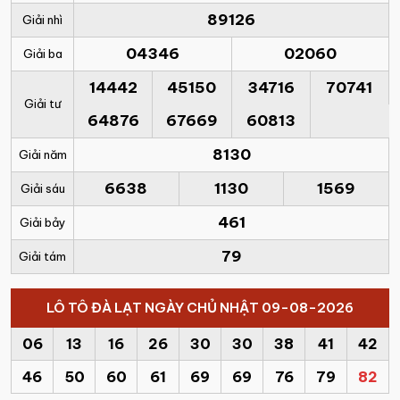
89126
Tin
Giải nhì
tức
04346
02060
Giải ba
14442
45150
34716
70741
Giải tư
64876
67669
60813
8130
Giải năm
6638
1130
1569
Giải sáu
461
Giải bảy
79
Giải tám
LÔ TÔ ĐÀ LẠT NGÀY CHỦ NHẬT 09-08-2026
06
13
16
26
30
30
38
41
42
46
50
60
61
69
69
76
79
82