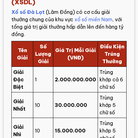
(XSDL)
Xổ số Đà Lạt
(Lâm Đồng) có cơ cấu giải
thưởng chung của khu vực
xổ số miền Nam
, với
tổng giá trị giải thưởng hấp dẫn lên đến hàng tỷ
đồng.
Số
Điều Kiện
Tên
Giá Trị Mỗi Giải
Lượng
Trúng
Giải
(VNĐ)
Giải
Thưởng
Giải
Trùng
Đặc
1
2.000.000.000
khớp cả 6
Biệt
chữ số
Trùng
Giải
10
30.000.000
khớp 5
Nhất
chữ số
Trùng
Giải
10
15.000.000
khớp 5
Nhì