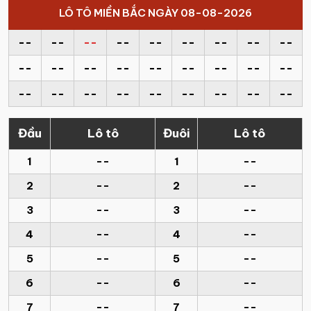
LÔ TÔ MIỀN BẮC NGÀY 08-08-2026
--
--
--
--
--
--
--
--
--
--
--
--
--
--
--
--
--
--
--
--
--
--
--
--
--
--
--
Đầu
Lô tô
Đuôi
Lô tô
1
--
1
--
2
--
2
--
3
--
3
--
4
--
4
--
5
--
5
--
6
--
6
--
7
--
7
--