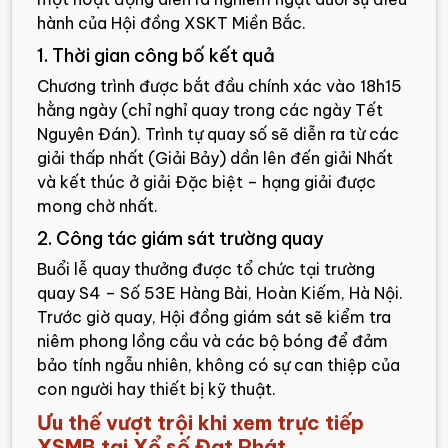
hành của Hội đồng XSKT Miền Bắc.
1. Thời gian công bố kết quả
Chương trình được bắt đầu chính xác vào 18h15
hằng ngày (chỉ nghỉ quay trong các ngày Tết
Nguyên Đán). Trình tự quay số sẽ diễn ra từ các
giải thấp nhất (Giải Bảy) dần lên đến giải Nhất
và kết thúc ở giải Đặc biệt – hạng giải được
mong chờ nhất.
2. Công tác giám sát trường quay
Buổi lễ quay thưởng được tổ chức tại trường
quay S4 – Số 53E Hàng Bài, Hoàn Kiếm, Hà Nội.
Trước giờ quay, Hội đồng giám sát sẽ kiểm tra
niêm phong lồng cầu và các bộ bóng để đảm
bảo tính ngẫu nhiên, không có sự can thiệp của
con người hay thiết bị kỹ thuật.
Ưu thế vượt trội khi xem trực tiếp
XSMB tại Xổ số Đạt Phát