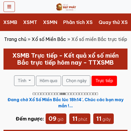
Trang
XSMB
XSMT
XSMN
Phân tích XS
Quay thử XS
chủ
XSMB
XSMT
Trang chủ
»
Xổ số Miền Bắc
»
Xổ số miền Bắc trực tiếp
XSMN
Vietlott
XSMB Trực tiếp - Kết quả xổ số miền
Thống
Bắc trực tiếp hôm nay - TTXSMB
kê
Sổ
Hôm qua
Trực tiếp
Tỉnh
Chọn ngày
kết
quả
Tra
Đang chờ Xổ Số Miền Bắc lúc 18h14', Chúc các bạn may
cứu
mắn !...
kết
quả
09
11
10
Đếm ngược:
giờ
phút
giây
Phân
tích