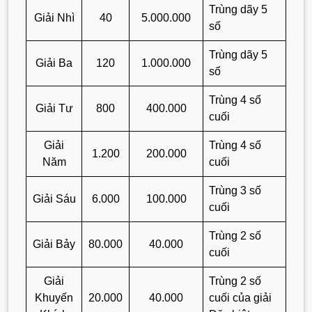
Trùng dãy 5
Giải Nhì
40
5.000.000
số
Trùng dãy 5
Giải Ba
120
1.000.000
số
Trùng 4 số
Giải Tư
800
400.000
cuối
Giải
Trùng 4 số
1.200
200.000
Năm
cuối
Trùng 3 số
Giải Sáu
6.000
100.000
cuối
Trùng 2 số
Giải Bảy
80.000
40.000
cuối
Giải
Trùng 2 số
Khuyến
20.000
40.000
cuối của giải