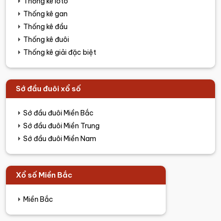
Thống kê loto
Thống kê gan
Thống kê đầu
Thống kê đuôi
Thống kê giải đặc biệt
Sớ đầu đuôi xổ số
Sớ đầu đuôi Miền Bắc
Sớ đầu đuôi Miền Trung
Sớ đầu đuôi Miền Nam
Xổ số Miền Bắc
Miền Bắc