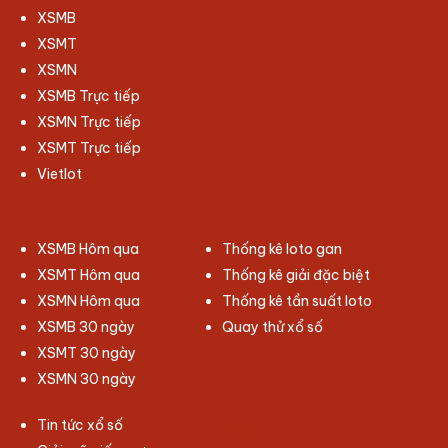
XSMB
XSMT
XSMN
XSMB Trực tiếp
XSMN Trực tiếp
XSMT Trực tiếp
Vietlot
XSMB Hôm qua
Thống kê loto gan
XSMT Hôm qua
Thống kê giải đặc biệt
XSMN Hôm qua
Thống kê tần suất loto
XSMB 30 ngày
Quay thử xổ số
XSMT 30 ngày
XSMN 30 ngày
Tin tức xổ s
ố
https://nhacaiuytin66.com/