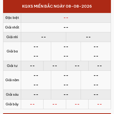
Tin
KQXS MIỀN BẮC NGÀY 08-08-2026
tức
--
Đặc biệt
--
Giải nhất
--
--
Giải nhì
--
--
--
Giải ba
--
--
--
--
--
--
--
Giải tư
--
--
--
Giải năm
--
--
--
--
--
--
Giải sáu
--
--
--
--
Giải bảy