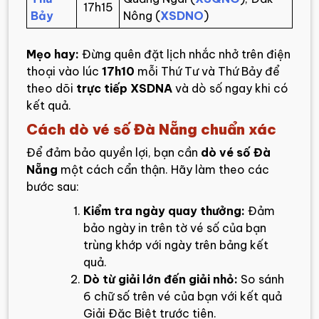
17h15
Bảy
Nông (
XSDNO
)
Mẹo hay:
Đừng quên đặt lịch nhắc nhở trên điện
thoại vào lúc
17h10
mỗi Thứ Tư và Thứ Bảy để
theo dõi
trực tiếp XSDNA
và dò số ngay khi có
kết quả.
Cách dò vé số Đà Nẵng chuẩn xác
Để đảm bảo quyền lợi, bạn cần
dò vé số Đà
Nẵng
một cách cẩn thận. Hãy làm theo các
bước sau:
Kiểm tra ngày quay thưởng:
Đảm
bảo ngày in trên tờ vé số của bạn
trùng khớp với ngày trên bảng kết
quả.
Dò từ giải lớn đến giải nhỏ:
So sánh
6 chữ số trên vé của bạn với kết quả
Giải Đặc Biệt trước tiên.