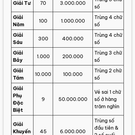
Giải Tư
70
3.000.000
số
Giải
Trùng 4 chữ
100
1.000.000
Năm
số
Giải
Trùng 4 chữ
300
400.000
Sáu
số
Giải
Trùng 3 chữ
1.000
200.000
Bảy
số
Giải
Trùng 2 chữ
10.000
100.000
Tám
số
Giải
Vé sai 1 chữ
Phụ
9
50.000.000
số ở hàng
Đặc
trăm nghìn
Biệt
Trùng số
Giải
đầu tiên &
Khuyến
45
6.000.000