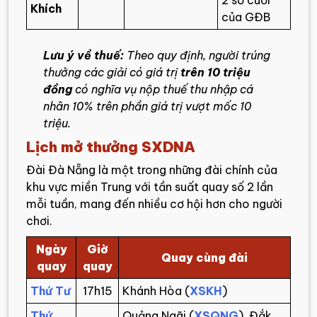
2 số cuối
Khích
của GĐB
Lưu ý về thuế:
Theo quy định, người trúng
thưởng các giải có giá trị
trên 10 triệu
đồng
có nghĩa vụ nộp thuế thu nhập cá
nhân 10% trên phần giá trị vượt mốc 10
triệu.
Lịch mở thưởng SXDNA
Đài Đà Nẵng là một trong những đài chính của
khu vực miền Trung với tần suất quay số 2 lần
mỗi tuần, mang đến nhiều cơ hội hơn cho người
chơi.
Ngày
Giờ
Quay cùng đài
quay
quay
Thứ Tư
17h15
Khánh Hòa (
XSKH
)
Thứ
Quảng Ngãi (
XSQNG
), Đắk