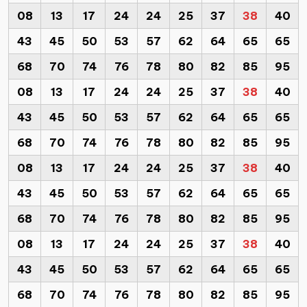
08
13
17
24
24
25
37
38
40
43
45
50
53
57
62
64
65
65
68
70
74
76
78
80
82
85
95
08
13
17
24
24
25
37
38
40
43
45
50
53
57
62
64
65
65
68
70
74
76
78
80
82
85
95
08
13
17
24
24
25
37
38
40
43
45
50
53
57
62
64
65
65
68
70
74
76
78
80
82
85
95
08
13
17
24
24
25
37
38
40
43
45
50
53
57
62
64
65
65
68
70
74
76
78
80
82
85
95