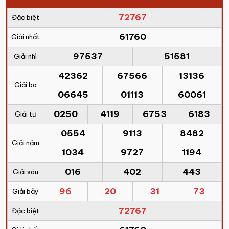
72767
Đặc biệt
61760
Giải nhất
97537
51581
Giải nhì
42362
67566
13136
Giải ba
06645
01113
60061
0250
4119
6753
6183
Giải tư
0554
9113
8482
Giải năm
1034
9727
1194
016
402
443
Giải sáu
96
20
31
73
Giải bảy
72767
Đặc biệt