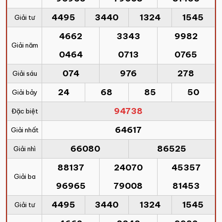
4495
3440
1324
1545
Giải tư
4662
3343
9982
Giải năm
0464
0713
0765
074
976
278
Giải sáu
24
68
85
50
Giải bảy
94738
Đặc biệt
64617
Giải nhất
66080
86525
Giải nhì
88137
24070
45357
Giải ba
96965
79008
81453
4495
3440
1324
1545
Giải tư