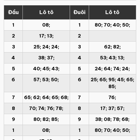
Đầu
Lô tô
Đuôi
Lô tô
1
08;
1
80; 70; 40; 50;
2
17; 13;
2
3
25; 24; 24;
3
62; 82;
4
38; 37;
4
53; 43; 13;
5
40; 45; 43;
5
24; 64; 74; 24;
6
57; 53; 50;
6
25; 65; 95; 45; 65;
85;
7
65; 62; 64; 65; 68;
7
76;
8
70; 74; 76; 78;
8
17; 37; 57;
9
80; 82; 85;
9
38; 08; 78; 68;
1
08;
1
80; 70; 40; 50;