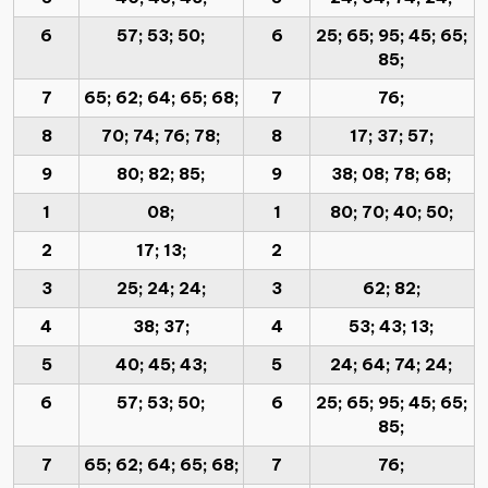
6
57; 53; 50;
6
25; 65; 95; 45; 65;
85;
7
65; 62; 64; 65; 68;
7
76;
8
70; 74; 76; 78;
8
17; 37; 57;
9
80; 82; 85;
9
38; 08; 78; 68;
1
08;
1
80; 70; 40; 50;
2
17; 13;
2
3
25; 24; 24;
3
62; 82;
4
38; 37;
4
53; 43; 13;
5
40; 45; 43;
5
24; 64; 74; 24;
6
57; 53; 50;
6
25; 65; 95; 45; 65;
85;
7
65; 62; 64; 65; 68;
7
76;