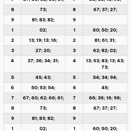
8
73;
8
67; 37; 27;
9
81; 83; 82;
9
1
02;
1
60; 50; 20;
2
13; 19; 13; 16;
2
81; 61; 31;
3
27; 20;
3
62; 82; 02;
4
37; 36; 34; 31;
4
13; 53; 83; 13; 43;
73;
5
45; 43;
5
54; 34; 94;
6
50; 53; 54;
6
45;
7
67; 60; 62; 66; 61;
7
66; 36; 16; 96;
8
73;
8
67; 37; 27;
9
81; 83; 82;
9
1
02;
1
60; 50; 20;