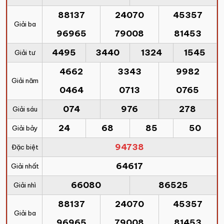
88137
24070
45357
Giải ba
96965
79008
81453
4495
3440
1324
1545
Giải tư
4662
3343
9982
Giải năm
0464
0713
0765
074
976
278
Giải sáu
24
68
85
50
Giải bảy
94738
Đặc biệt
64617
Giải nhất
66080
86525
Giải nhì
88137
24070
45357
Giải ba
96965
79008
81453