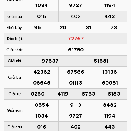
1034
9727
1194
016
402
443
Giải sáu
96
20
31
73
Giải bảy
72767
Đặc biệt
61760
Giải nhất
97537
51581
Giải nhì
42362
67566
13136
Giải ba
06645
01113
60061
0250
4119
6753
6183
Giải tư
0554
9113
8482
Giải năm
1034
9727
1194
016
402
443
Giải sáu