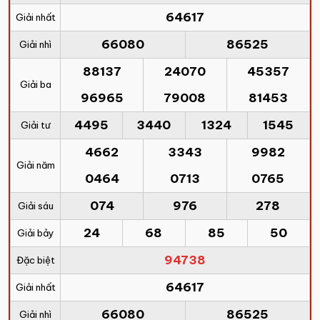
64617
Giải nhất
66080
86525
Giải nhì
88137
24070
45357
Giải ba
96965
79008
81453
4495
3440
1324
1545
Giải tư
4662
3343
9982
Giải năm
0464
0713
0765
074
976
278
Giải sáu
24
68
85
50
Giải bảy
94738
Đặc biệt
64617
Giải nhất
66080
86525
Giải nhì