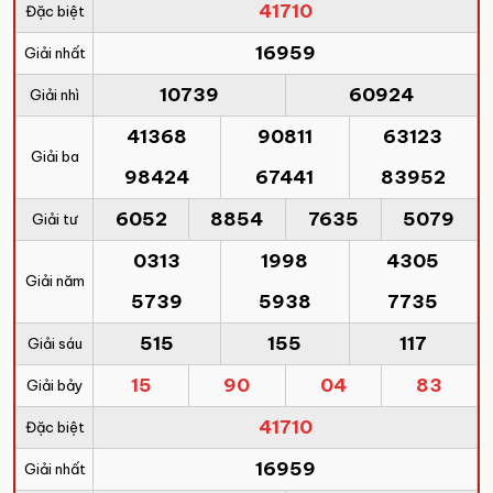
41710
Đặc biệt
Tin
tức
16959
Giải nhất
10739
60924
Giải nhì
41368
90811
63123
Giải ba
98424
67441
83952
6052
8854
7635
5079
Giải tư
0313
1998
4305
Giải năm
5739
5938
7735
515
155
117
Giải sáu
15
90
04
83
Giải bảy
41710
Đặc biệt
16959
Giải nhất