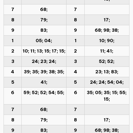
7
68;
7
8
79;
8
17;
9
83;
9
68; 98; 38;
1
05; 04;
1
10; 90;
2
10; 11; 13; 15; 17; 15;
2
11; 41;
3
24; 23; 24;
3
52; 52;
4
39; 35; 39; 38; 35;
4
23; 13; 83;
5
41;
5
24; 24; 54; 04;
6
59; 52; 52; 54; 55;
6
35; 05; 35; 15; 55;
15;
7
68;
7
8
79;
8
17;
9
83;
9
68; 98; 38;