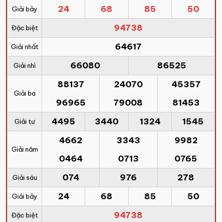
24
68
85
50
Giải bảy
94738
Đặc biệt
64617
Giải nhất
66080
86525
Giải nhì
88137
24070
45357
Giải ba
96965
79008
81453
4495
3440
1324
1545
Giải tư
4662
3343
9982
Giải năm
0464
0713
0765
074
976
278
Giải sáu
24
68
85
50
Giải bảy
94738
Đặc biệt