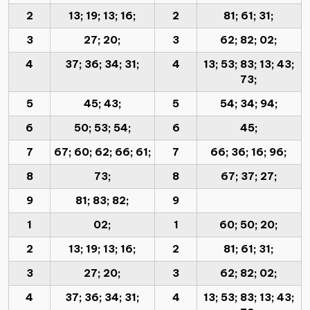
2
13; 19; 13; 16;
2
81; 61; 31;
3
27; 20;
3
62; 82; 02;
4
37; 36; 34; 31;
4
13; 53; 83; 13; 43;
73;
5
45; 43;
5
54; 34; 94;
6
50; 53; 54;
6
45;
7
67; 60; 62; 66; 61;
7
66; 36; 16; 96;
8
73;
8
67; 37; 27;
9
81; 83; 82;
9
1
02;
1
60; 50; 20;
2
13; 19; 13; 16;
2
81; 61; 31;
3
27; 20;
3
62; 82; 02;
4
37; 36; 34; 31;
4
13; 53; 83; 13; 43;