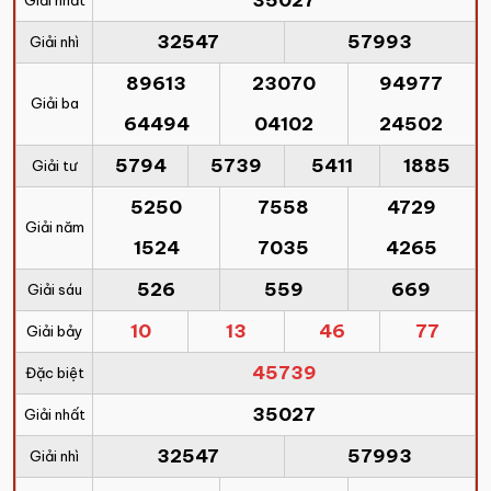
35027
Giải nhất
32547
57993
Giải nhì
89613
23070
94977
Giải ba
64494
04102
24502
5794
5739
5411
1885
Giải tư
5250
7558
4729
Giải năm
1524
7035
4265
526
559
669
Giải sáu
10
13
46
77
Giải bảy
45739
Đặc biệt
35027
Giải nhất
32547
57993
Giải nhì