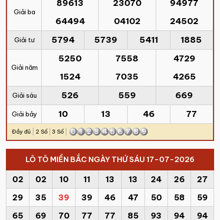
89613
23070
94977
Giải ba
64494
04102
24502
5794
5739
5411
1885
Giải tư
5250
7558
4729
Giải năm
1524
7035
4265
526
559
669
Giải sáu
10
13
46
77
Giải bảy
0
1
2
3
4
5
6
7
8
9
Đầy đủ
2 Số
3 Số
LÔ TÔ MIỀN BẮC NGÀY THỨ SÁU 17-07-2026
02
02
10
11
13
13
24
26
27
29
35
39
39
46
47
50
58
59
65
69
70
77
77
85
93
94
94