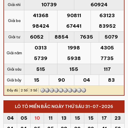
10739
60924
Giải nhì
41368
90811
63123
Giải ba
98424
67441
83952
6052
8854
7635
5079
Giải tư
0313
1998
4305
Giải năm
5739
5938
7735
515
155
117
Giải sáu
15
90
04
83
Giải bảy
0
1
2
3
4
5
6
7
8
9
Đầy đủ
2 Số
3 Số
LÔ TÔ MIỀN BẮC NGÀY THỨ SÁU 31-07-2026
04
05
10
11
13
15
15
17
23