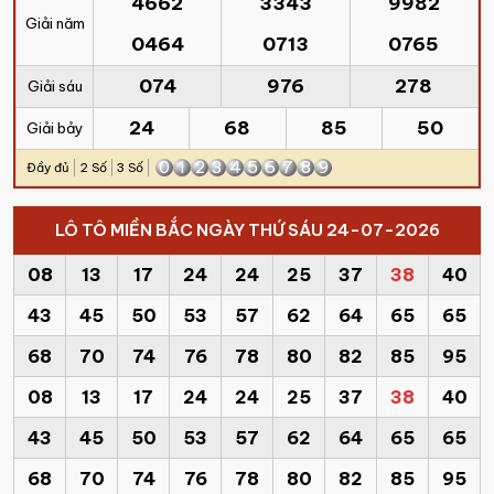
4662
3343
9982
Giải năm
0464
0713
0765
074
976
278
Giải sáu
24
68
85
50
Giải bảy
0
1
2
3
4
5
6
7
8
9
Đầy đủ
2 Số
3 Số
LÔ TÔ MIỀN BẮC NGÀY THỨ SÁU 24-07-2026
08
13
17
24
24
25
37
38
40
43
45
50
53
57
62
64
65
65
68
70
74
76
78
80
82
85
95
08
13
17
24
24
25
37
38
40
43
45
50
53
57
62
64
65
65
68
70
74
76
78
80
82
85
95