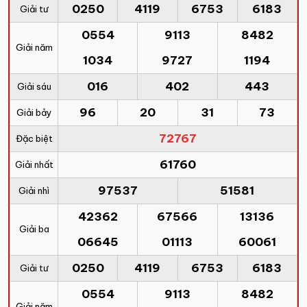
0250
4119
6753
6183
Giải tư
0554
9113
8482
Giải năm
1034
9727
1194
016
402
443
Giải sáu
96
20
31
73
Giải bảy
72767
Đặc biệt
61760
Giải nhất
97537
51581
Giải nhì
42362
67566
13136
Giải ba
06645
01113
60061
0250
4119
6753
6183
Giải tư
0554
9113
8482
Giải năm