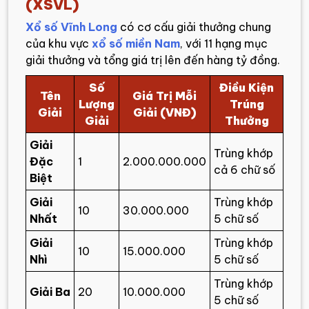
(XSVL)
Xổ số Vĩnh Long
có cơ cấu giải thưởng chung
của khu vực
xổ số miền Nam
, với 11 hạng mục
giải thưởng và tổng giá trị lên đến hàng tỷ đồng.
Số
Điều Kiện
Tên
Giá Trị Mỗi
Lượng
Trúng
Giải
Giải (VNĐ)
Giải
Thưởng
Giải
Trùng khớp
Đặc
1
2.000.000.000
cả 6 chữ số
Biệt
Giải
Trùng khớp
10
30.000.000
Nhất
5 chữ số
Giải
Trùng khớp
10
15.000.000
Nhì
5 chữ số
Trùng khớp
Giải Ba
20
10.000.000
5 chữ số