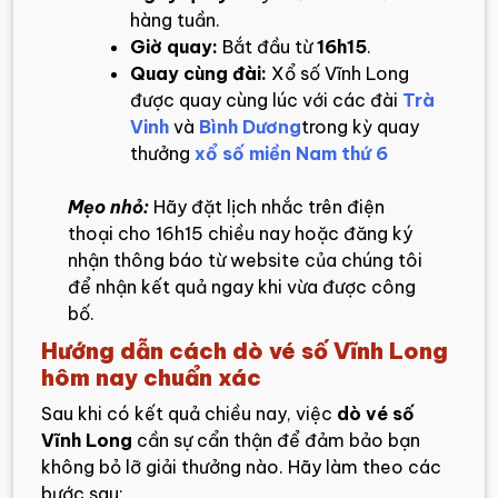
hàng tuần.
Giờ quay:
Bắt đầu từ
16h15
.
Quay cùng đài:
Xổ số Vĩnh Long
được quay cùng lúc với các đài
Trà
Vinh
và
Bình Dương
trong kỳ quay
thưởng
xổ số miền Nam thứ 6
Mẹo nhỏ:
Hãy đặt lịch nhắc trên điện
thoại cho 16h15 chiều nay hoặc đăng ký
nhận thông báo từ website của chúng tôi
để nhận kết quả ngay khi vừa được công
bố.
Hướng dẫn cách dò vé số Vĩnh Long
hôm nay chuẩn xác
Sau khi có kết quả chiều nay, việc
dò vé số
Vĩnh Long
cần sự cẩn thận để đảm bảo bạn
không bỏ lỡ giải thưởng nào. Hãy làm theo các
bước sau: