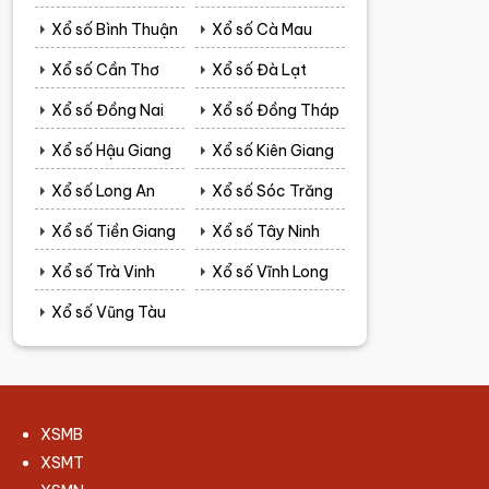
Xổ số Bình Thuận
Xổ số Cà Mau
Xổ số Cần Thơ
Xổ số Đà Lạt
Xổ số Đồng Nai
Xổ số Đồng Tháp
Xổ số Hậu Giang
Xổ số Kiên Giang
Xổ số Long An
Xổ số Sóc Trăng
Xổ số Tiền Giang
Xổ số Tây Ninh
Xổ số Trà Vinh
Xổ số Vĩnh Long
Xổ số Vũng Tàu
XSMB
XSMT