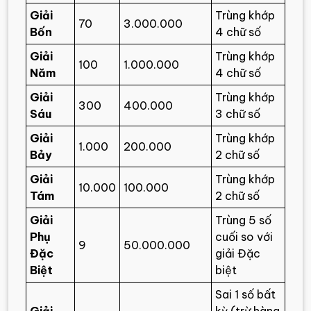
Giải
Trùng khớp
70
3.000.000
Bốn
4 chữ số
Giải
Trùng khớp
100
1.000.000
Năm
4 chữ số
Giải
Trùng khớp
300
400.000
Sáu
3 chữ số
Giải
Trùng khớp
1.000
200.000
Bảy
2 chữ số
Giải
Trùng khớp
10.000
100.000
Tám
2 chữ số
Giải
Trùng 5 số
Phụ
cuối so với
9
50.000.000
Đặc
giải Đặc
Biệt
biệt
Sai 1 số bất