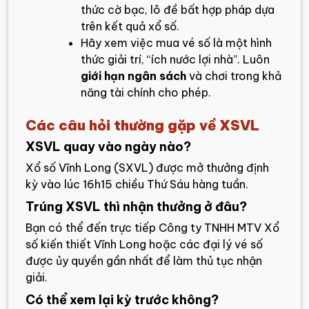
thức cờ bạc, lô đề bất hợp pháp dựa
trên kết quả xổ số.
Hãy xem việc mua vé số là một hình
thức giải trí, “ích nước lợi nhà”. Luôn
giới hạn ngân sách
và chơi trong khả
năng tài chính cho phép.
Các câu hỏi thường gặp về XSVL
XSVL quay vào ngày nào?
Xổ số Vĩnh Long (SXVL) được mở thưởng định
kỳ vào lúc 16h15 chiều Thứ Sáu hàng tuần.
Trúng XSVL thì nhận thưởng ở đâu?
Bạn có thể đến trực tiếp Công ty TNHH MTV Xổ
số kiến thiết Vĩnh Long hoặc các đại lý vé số
được ủy quyền gần nhất để làm thủ tục nhận
giải.
Có thể xem lại kỳ trước không?