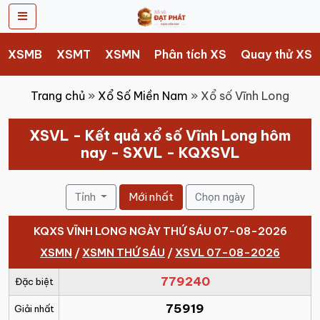
Trang
XSMB
XSMT
XSMN
Phân tích XS
Quay thử XS
chủ
XSMB
XSMT
Trang chủ
»
Xổ Số Miền Nam
»
Xổ số Vĩnh Long
XSMN
Vietlott
XSVL - Kết quả xổ số Vĩnh Long hôm
Thống
nay - SXVL - KQXSVL
kê
Sổ
Mới nhất
Tỉnh
Chọn ngày
kết
quả
KQXS VĨNH LONG NGÀY THỨ SÁU 07-08-2026
Tra
cứu
XSMN
/
XSMN THỨ SÁU
/
XSVL 07-08-2026
kết
779240
Đặc biệt
quả
Phân
75919
Giải nhất
tích