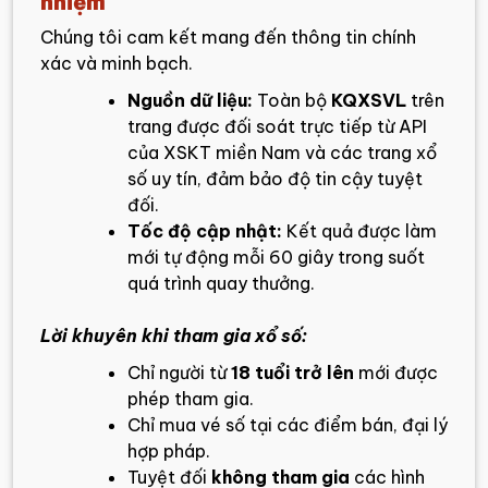
nhiệm
Chúng tôi cam kết mang đến thông tin chính
xác và minh bạch.
Nguồn dữ liệu:
Toàn bộ
KQXSVL
trên
trang được đối soát trực tiếp từ API
của XSKT miền Nam và các trang xổ
số uy tín, đảm bảo độ tin cậy tuyệt
đối.
Tốc độ cập nhật:
Kết quả được làm
mới tự động mỗi 60 giây trong suốt
quá trình quay thưởng.
Lời khuyên khi tham gia xổ số:
Chỉ người từ
18 tuổi trở lên
mới được
phép tham gia.
Chỉ mua vé số tại các điểm bán, đại lý
hợp pháp.
Tuyệt đối
không tham gia
các hình